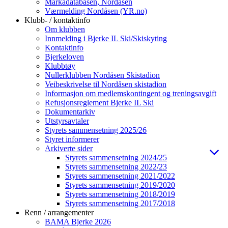
Markadatabasen, Nordåsen
Værmelding Nordåsen (YR.no)
Klubb- / kontaktinfo
Om klubben
Innmelding i Bjerke IL Ski/Skiskyting
Kontaktinfo
Bjerkeloven
Klubbtøy
Nullerklubben Nordåsen Skistadion
Veibeskrivelse til Nordåsen skistadion
Informasjon om medlemskontingent og treningsavgift
Refusjonsreglement Bjerke IL Ski
Dokumentarkiv
Utstyrsavtaler
Styrets sammensetning 2025/26
Styret informerer
Arkiverte sider
Styrets sammensetning 2024/25
Styrets sammensetning 2022/23
Styrets sammensetning 2021/2022
Styrets sammensetning 2019/2020
Styrets sammensetning 2018/2019
Styrets sammensetning 2017/2018
Renn / arrangementer
BAMA Bjerke 2026