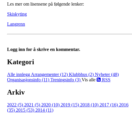
Les mer om lisensene på følgende lenker:
Skiskyting
Langrenn
Logg inn for å skrive en kommentar.
Kategori
Alle innlegg
Arrangementer (12)
Klubbhus (2)
Nyheter (48)
Organisasjonsinfo (11)
Treningsinfo (3)
Vis alle
RSS
Arkiv
2022 (5)
2021 (5)
2020 (10)
2019 (15)
2018 (10)
2017 (16)
2016
(35)
2015 (53)
2014 (11)