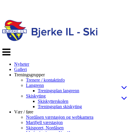
Veksle
navigasjon
Nyheter
Galleri
Treningsgrupper
Trenere / kontaktinfo
Langrenn
Treningsplan langrenn
Skiskyting
Skiskytterskolen
Treningsplan skiskyting
Vær / føre
Nordåsen værstasjon og webkamera
Marifjell værstasjon
Skisporet, Nordåsen