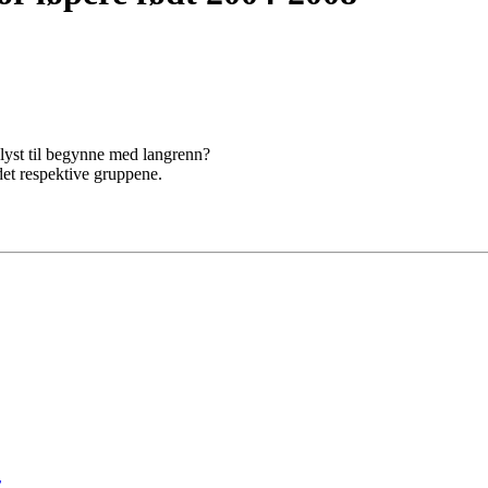
yst til begynne med langrenn?
det respektive gruppene.
r