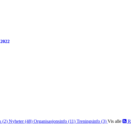
 2022
s (2)
Nyheter (48)
Organisasjonsinfo (11)
Treningsinfo (3)
Vis alle
R