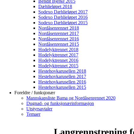
Bendit Bjerke 2015
Dæhlieløpet 2018
Sodexo Dæhlieløpet 2017
Sodexo Dæhlieløpet 2016
Sodexo Dæhlieløpet 2015
Nordåsenrennet 2018
Nordåsenrennet 2017
Nordåsenrennet 2016
Nordåsenrennet 2015
Hodelyktrennet 2018
Hodelyktrennet 2017
Hodelyktrennet 2016
Hodelyktrennet 2015
Hestehovkarusellen 2018
Hestehovkarusellen 2017
Hestehovkarusellen 2016
Hestehovkarusellen 2015
Foreldre / funksjonær
Mannskapsliste Bama og Nordåsenrennet 2020
Dugnad- og funksjonærinformasjon
Utstyrsavtaler
Temaer
Langrennstrening f