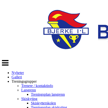
Veksle
navigasjon
Nyheter
Galleri
Treningsgrupper
Trenere / kontaktinfo
Langrenn
Treningsplan langrenn
Skiskyting
Skiskytterskolen
Treningsplan skiskyting