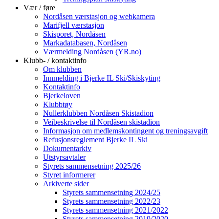
Vær / føre
Nordåsen værstasjon og webkamera
Marifjell værstasjon
Skisporet, Nordåsen
Markadatabasen, Nordåsen
Værmelding Nordåsen (YR.no)
Klubb- / kontaktinfo
Om klubben
Innmelding i Bjerke IL Ski/Skiskyting
Kontaktinfo
Bjerkeloven
Klubbtøy
Nullerklubben Nordåsen Skistadion
Veibeskrivelse til Nordåsen skistadion
Informasjon om medlemskontingent og treningsavgift
Refusjonsreglement Bjerke IL Ski
Dokumentarkiv
Utstyrsavtaler
Styrets sammensetning 2025/26
Styret informerer
Arkiverte sider
Styrets sammensetning 2024/25
Styrets sammensetning 2022/23
Styrets sammensetning 2021/2022
Styrets sammensetning 2019/2020