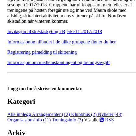
sesongen 2017/2018. Gruppene har ulik oppstart, men felles er at
treningene på høsten foregår ute og inne ved Maura skole med
allsidig, skirelatert aktivitet, mens vi trener på ski fra Nordåsen
skistadion når vinteren kommer.
Invitasjon til ski/skiskyting i Bjerke IL 2017/2018
Informasjonom tilbudet i de ulike gruppene finner du her
Registrering påmelding til skitrening
Informasjon om medlemskontingent og treningsavgift
Logg inn for å skrive en kommentar.
Kategori
Alle innlegg
Arrangementer (12)
Klubbhus (2)
Nyheter (48)
Organisasjonsinfo (11)
Treningsinfo (3)
Vis alle
RSS
Arkiv